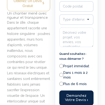
Obtenez Un Devis
Code postal
Gratuit
Un chantier mené avec
Type d'intervention souhaité
rigueur et transparence
Dans le 18e, chaque
appartement raconte une
Votre message
histoire singulière : poutres
apparentes, murs hors
d’aplomb, volumes
inattendus, nous
Quand souhaitez-
composons avec ces
vous démarrer ?
contraintes pour révéler
Projet immédiat
ce qui rend le lieu unique.
Dans 1 mois à 2
Les réseaux électriques et
mois
sanitaires sont entièrement
Plus de 6 mois
fiabilisés sans jamais
sacrifier l’expression
visuelle de l’espace. Un
Demandez
Votre Devis ›
interlocuteur unique suit