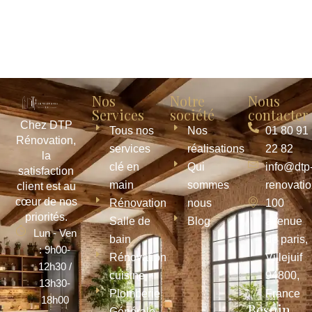
Nos
Notre
Nous
Services
société
contacter
Chez DTP
Tous nos
Nos
01 80 91
Rénovation,
services
réalisations
22 82
la
clé en
Qui
info@dtp
satisfaction
main
sommes
renovati
client est au
cœur de nos
Rénovation
nous
100
priorités.
Salle de
Blog
avenue
Lun - Ven
bain
de paris,
: 9h00-
Rénovation
Villejuif
12h30 /
cuisine
94800,
13h30-
Plomberie
France
18h00
Besoin
Générale