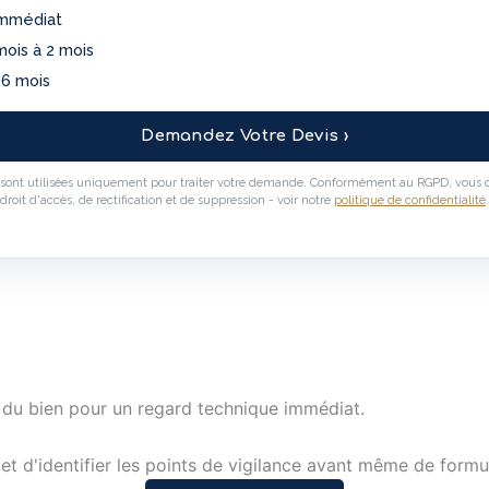
immédiat
mois à 2 mois
 6 mois
Demandez Votre Devis ›
sont utilisées uniquement pour traiter votre demande. Conformément au RGPD, vous 
droit d'accès, de rectification et de suppression - voir notre
politique de confidentialité
.
 du bien pour un regard technique immédiat.
t d'identifier les points de vigilance avant même de formul