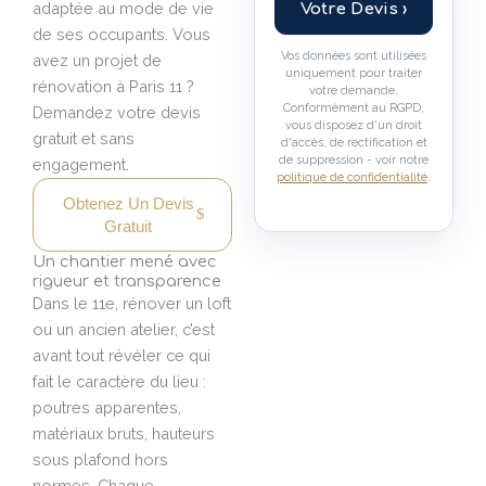
adaptée au mode de vie
Votre Devis ›
de ses occupants. Vous
Vos données sont utilisées
avez un projet de
uniquement pour traiter
rénovation à Paris 11 ?
votre demande.
Conformément au RGPD,
Demandez votre devis
vous disposez d'un droit
gratuit et sans
d'accès, de rectification et
de suppression - voir notre
engagement.
politique de confidentialité
.
Obtenez Un Devis
Gratuit
Un chantier mené avec
rigueur et transparence
Dans le 11e, rénover un loft
ou un ancien atelier, c’est
avant tout révéler ce qui
fait le caractère du lieu :
poutres apparentes,
matériaux bruts, hauteurs
sous plafond hors
normes. Chaque