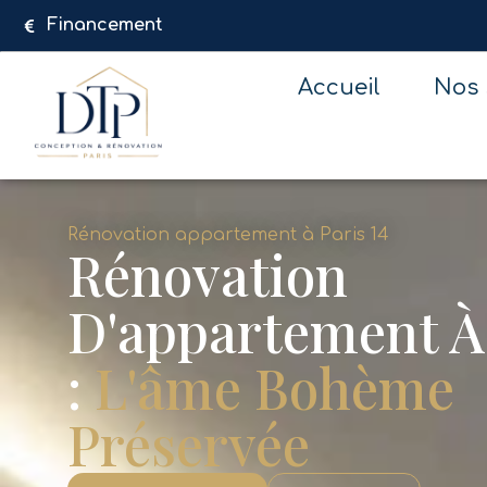
Aller
Financement
au
contenu
Accueil
Nos 
Rénovation appartement à Paris 14
Rénovation
D'appartement À 
:
L'âme Bohème
Préservée