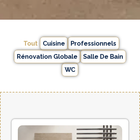
Tout
Cuisine
Professionnels
Rénovation Globale
Salle De Bain
WC
P
P
a
a
g
g