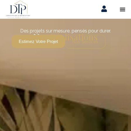
Aller
au
contenu
Des projets sur mesure, pensés pour durer.
Nos
Réalisations
Estimez Votre Projet
Nos Services