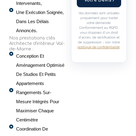
Votre Devis ›
Intervenants,
Une Exécution Soignée,
Vos données sont utilisées
uniquement pour traiter
Dans Les Délais
votre demande.
Conformément au RGPD,
Annoncés.
vous disposez d'un droit
Nos prestations clés
d'accès, de rectification et
de suppression - voir notre
Architecte d'intérieur Val-
politique de confidentialité
.
de-Marne :
Conception Et
Aménagement Optimisé
De Studios Et Petits
Appartements
Rangements Sur-
Mesure Intégrés Pour
Maximiser Chaque
Centimètre
Coordination De