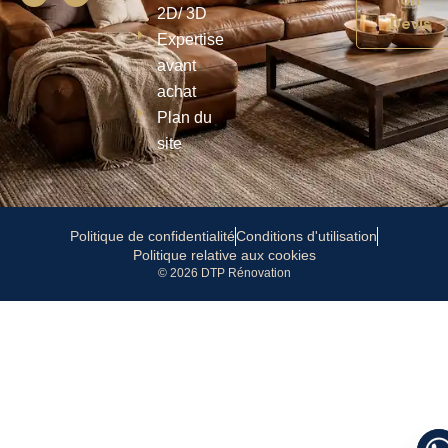
b
o
a
e
2D/ 3D
Devis
o
k
g
d
Expertise
o
r
i
k
a
n
avant
m
achat
Plan du
site
Politique de confidentialité
Conditions d'utilisation
Politique relative aux cookies
© 2026 DTP Rénovation