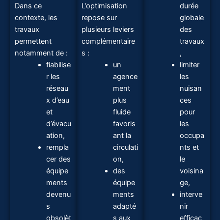
Dans ce
L’optimisation
durée
contexte, les
repose sur
globale
travaux
plusieurs leviers
des
permettent
complémentaire
travaux
notamment de :
s :
,
fiabilise
un
limiter
r les
agence
les
réseau
ment
nuisan
x d’eau
plus
ces
et
fluide
pour
d’évacu
favoris
les
ation,
ant la
occupa
rempla
circulati
nts et
cer des
on,
le
équipe
des
voisina
ments
équipe
ge,
devenu
ments
interve
s
adapté
nir
obsolèt
s aux
efficac