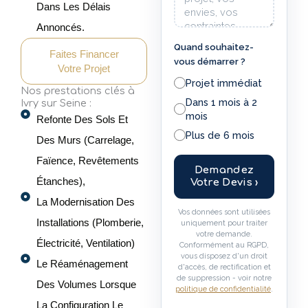
Dans Les Délais
Annoncés.
Quand souhaitez-
Faites Financer
vous démarrer ?
Votre Projet
Projet immédiat
Nos prestations clés à
Dans 1 mois à 2
Ivry sur Seine :
mois
Refonte Des Sols Et
Plus de 6 mois
Des Murs (carrelage,
Faïence, Revêtements
Demandez
Étanches),
Votre Devis ›
La Modernisation Des
Vos données sont utilisées
Installations (plomberie,
uniquement pour traiter
votre demande.
Électricité, Ventilation)
Conformément au RGPD,
vous disposez d'un droit
Le Réaménagement
d'accès, de rectification et
de suppression - voir notre
Des Volumes Lorsque
politique de confidentialité
.
La Configuration Le