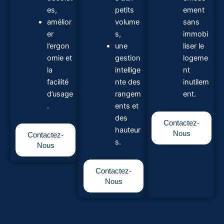
es,
petits
ement
amélior
volume
sans
er
s,
immobi
l’ergon
une
liser le
omie et
gestion
logeme
la
intellige
nt
facilité
nte des
inutilem
d’usage
rangem
ent.
.
ents et
des
Contactez-
hauteur
Nous
Contactez-
s.
Nous
Contactez-
Nous