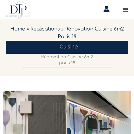
Aller
au
contenu
Home
»
Realisations
»
Rénovation Cuisine 6m2
Paris 18
Cuisine
Rénovation Cuisine 6m2
paris 18